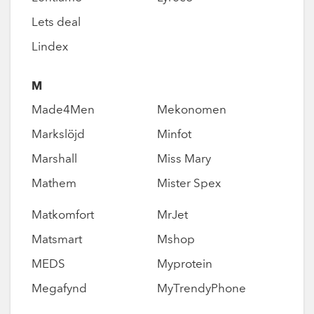
Lets deal
Lindex
M
Made4Men
Mekonomen
Markslöjd
Minfot
Marshall
Miss Mary
Mathem
Mister Spex
Matkomfort
MrJet
Matsmart
Mshop
MEDS
Myprotein
Megafynd
MyTrendyPhone