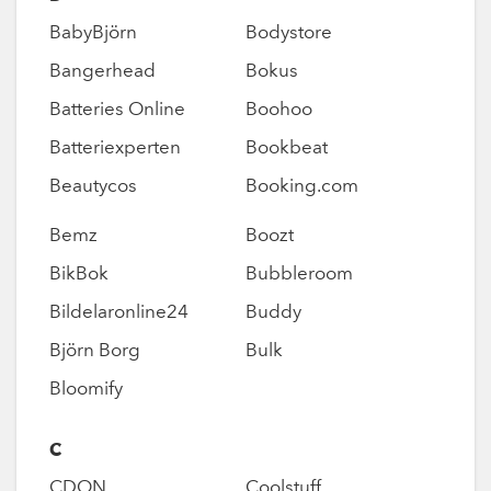
BabyBjörn
Bodystore
Bangerhead
Bokus
Batteries Online
Boohoo
Batteriexperten
Bookbeat
Beautycos
Booking.com
Bemz
Boozt
BikBok
Bubbleroom
Bildelaronline24
Buddy
Björn Borg
Bulk
Bloomify
C
CDON
Coolstuff