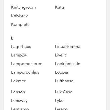
Knittingroom
Kutts
Knivbrev
Komplett
L
Lagerhaus
LineaHemma
Lamp24
Live It
Lampemesteren
Lookfantastic
Lamporochljus
Loopia
Lekmer
Lufthansa
Lenson
Lux-Case
Lensway
Lyko
Lentiamo
Lyreco