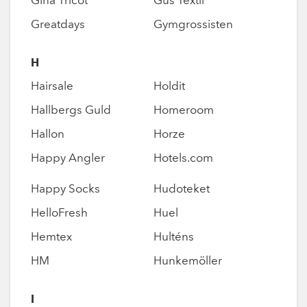
Gina Tricot
Gus Textil
Greatdays
Gymgrossisten
H
Hairsale
Holdit
Hallbergs Guld
Homeroom
Hallon
Horze
Happy Angler
Hotels.com
Happy Socks
Hudoteket
HelloFresh
Huel
Hemtex
Hulténs
HM
Hunkemöller
I