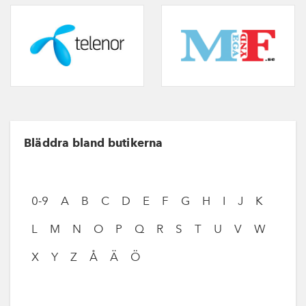
Bläddra bland butikerna
0-9
A
B
C
D
E
F
G
H
I
J
K
L
M
N
O
P
Q
R
S
T
U
V
W
X
Y
Z
Å
Ä
Ö