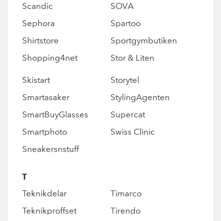
Scandic
SOVA
Sephora
Spartoo
Shirtstore
Sportgymbutiken
Shopping4net
Stor & Liten
Skistart
Storytel
Smartasaker
StylingAgenten
SmartBuyGlasses
Supercat
Smartphoto
Swiss Clinic
Sneakersnstuff
T
Teknikdelar
Timarco
Teknikproffset
Tirendo