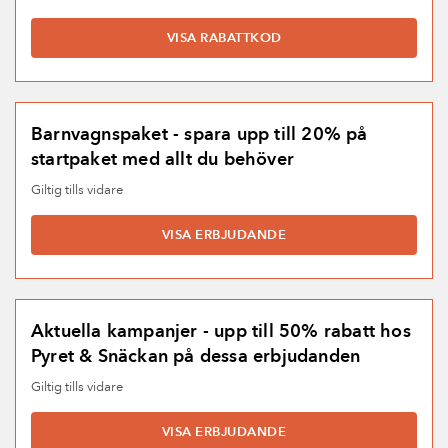
och du kan knappast göra en bättre deal.
VISA RABATTKOD
Barnvagnspaket - spara upp till 20% på
startpaket med allt du behöver
Giltig tills vidare
VISA ERBJUDANDE
Aktuella kampanjer - upp till 50% rabatt hos
Pyret & Snäckan på dessa erbjudanden
Giltig tills vidare
VISA ERBJUDANDE