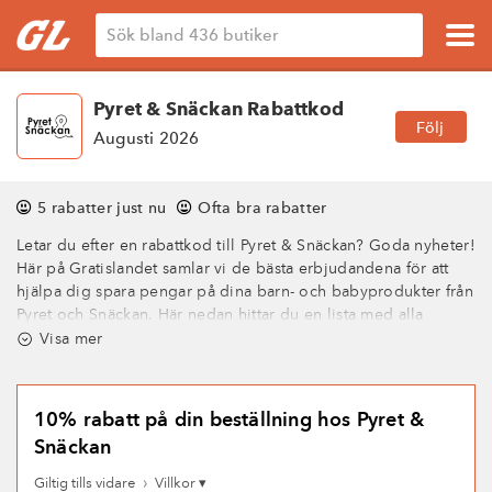
Pyret & Snäckan Rabattkod
Följ
Augusti 2026
5 rabatter just nu
Ofta bra rabatter
Letar du efter en rabattkod till Pyret & Snäckan? Goda nyheter!
Här på Gratislandet samlar vi de bästa erbjudandena för att
hjälpa dig spara pengar på dina barn- och babyprodukter från
Pyret och Snäckan. Här nedan hittar du en lista med alla
aktuella rabattkoder och kampanjer så att du kan göra
Visa mer
smartare och mer prisvärda köp.
Pyret och Snäckan är butiken för dig som är ute efter
10% rabatt på din beställning hos Pyret &
kvalitetsprodukter från välkända märken som Cybex, Bugaboo
Snäckan
och Britax - till riktigt bra priser. Kombinera våra rabatt- och
kampanjkoder med deras prisgaranti och personliga service
›
Giltig tills vidare
Villkor ▾