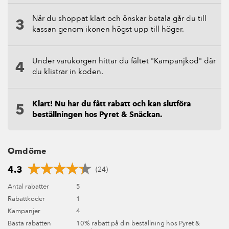
När du shoppat klart och önskar betala går du till
kassan genom ikonen högst upp till höger.
Under varukorgen hittar du fältet "Kampanjkod" där
du klistrar in koden.
Klart! Nu har du fått rabatt och kan slutföra
beställningen hos Pyret & Snäckan.
Omdöme
4.3
(24)
Antal rabatter
5
Rabattkoder
1
Kampanjer
4
Bästa rabatten
10% rabatt på din beställning hos Pyret &