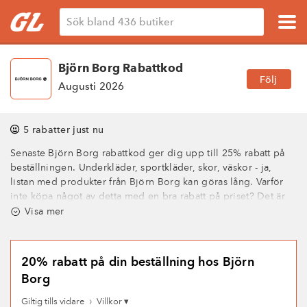
Björn Borg Rabattkod
Följ
Augusti 2026
5 rabatter just nu
Senaste Björn Borg rabattkod ger dig upp till 25% rabatt på
beställningen. Underkläder, sportkläder, skor, väskor - ja,
listan med produkter från Björn Borg kan göras lång. Varför
inte köpa något av detta med en bra rabatt på priset? Det är
möjligt om du använder de erbjudanden och rabattkoder från
Visa mer
Björn Borg som du hittar hos oss på Gratislandet!
20% rabatt på din beställning hos Björn
Borg
›
Giltig tills vidare
Villkor ▾