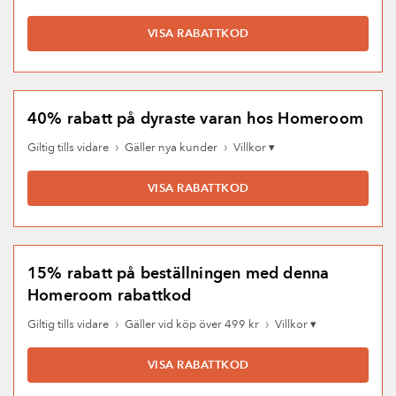
Homeroom är en del av det välkända företaget Ellos Group
och erbjuder allt till ditt hem. Du kan bland annat köpa
VISA RABATTKOD
möbler, belysning, textilier och mattor som fullkomligt lyfter
ditt hem till en ny designnivå. Passa på att shoppa när det är
som billigast med fungerande rabattkoder för Homeroom
som vi har letat fram till dig. Fynda redan idag och uppdatera
ditt hem med det senaste.
40% rabatt på dyraste varan hos Homeroom
›
›
Giltig tills vidare
Gäller nya kunder
Villkor ▾
VISA RABATTKOD
15% rabatt på beställningen med denna
Homeroom rabattkod
›
›
Giltig tills vidare
Gäller vid köp över 499 kr
Villkor ▾
VISA RABATTKOD