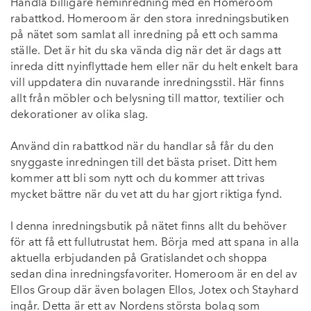
Handla billigare heminredning med en Homeroom
rabattkod. Homeroom är den stora inredningsbutiken
på nätet som samlat all inredning på ett och samma
ställe. Det är hit du ska vända dig när det är dags att
inreda ditt nyinflyttade hem eller när du helt enkelt bara
vill uppdatera din nuvarande inredningsstil. Här finns
allt från möbler och belysning till mattor, textilier och
dekorationer av olika slag.
Använd din rabattkod när du handlar så får du den
snyggaste inredningen till det bästa priset. Ditt hem
kommer att bli som nytt och du kommer att trivas
mycket bättre när du vet att du har gjort riktiga fynd.
I denna inredningsbutik på nätet finns allt du behöver
för att få ett fullutrustat hem. Börja med att spana in alla
aktuella erbjudanden på Gratislandet och shoppa
sedan dina inredningsfavoriter. Homeroom är en del av
Ellos Group där även bolagen Ellos, Jotex och Stayhard
ingår. Detta är ett av Nordens största bolag som