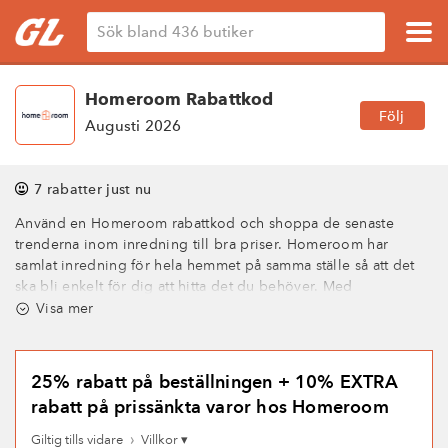
Homeroom Rabattkod
Följ
Augusti 2026
7 rabatter just nu
Använd en Homeroom rabattkod och shoppa de senaste
trenderna inom inredning till bra priser. Homeroom har
samlat inredning för hela hemmet på samma ställe så att det
ska bli enkelt för dig att hitta det du behöver. Med
rabattkuponger från Homeroom får du alltid de bästa priserna
Visa mer
och kan ta del av de senaste erbjudandena. Våra rabattkoder
hos Homeroom kan ge dig upp till 40% rabatt på mängder av
produkter. Inred ditt hem med fynd så kommer du att trivas
25% rabatt på beställningen + 10% EXTRA
bättre.
rabatt på prissänkta varor hos Homeroom
Homeroom – All heminredning från Norden på samma ställe.
›
Giltig tills vidare
Villkor ▾